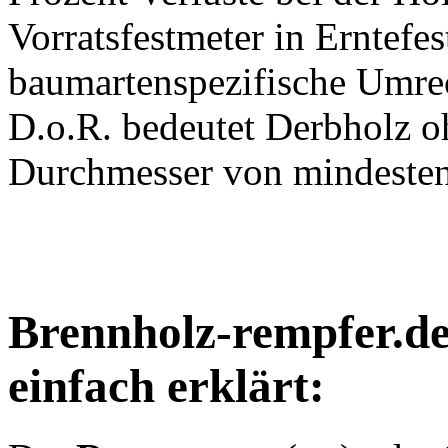
abzüglich ungefähr zehn Pr
Prozent Verluste bei der H
Vorratsfestmeter in Erntefes
baumartenspezifische Umre
D.o.R. bedeutet Derbholz o
Durchmesser von mindesten
Brennholz-rempfer.d